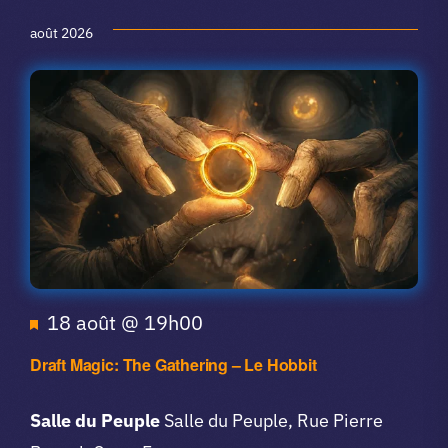
Sélectionnez
de
du
et
une
août 2026
A propos du club
date.
vue
navigat
club
Évè
de
Contact
vues
Agend
app.
du
Vibe Game
club
Mis
18 août @ 19h00
en
Draft Magic: The Gathering – Le Hobbit
avant
Salle du Peuple
Salle du Peuple, Rue Pierre