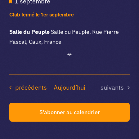
Mis
1 septembre
en
Club fermé le 1er septembre
avant
Salle du Peuple
Salle du Peuple, Rue Pierre
Pascal, Caux, France
Agenda du club
Agenda du cl
précédents
Aujourd’hui
suivants
S’abonner au calendrier