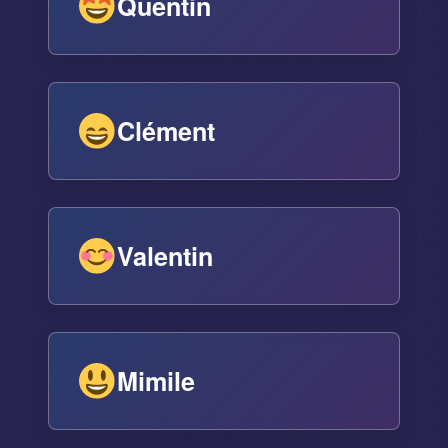
Quentin
Clément
Valentin
Mimile