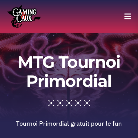
Skip
to
Tog
content
Navi
Agenda
MTG Tournoi
Halle of Fame
Primordial
Moments forts
Discord
Tournoi Primordial gratuit pour le fun
Adhésion au Club