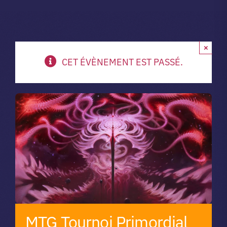
A propos du club
×
Contact
CET ÉVÈNEMENT EST PASSÉ.
app.
Vibe Game
MTG Tournoi Primordial