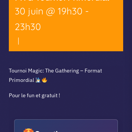
30 juin @ 19h30
-
23h30
|
Tournoi Magic: The Gathering – Format
Primordial
Pour le fun et gratuit !