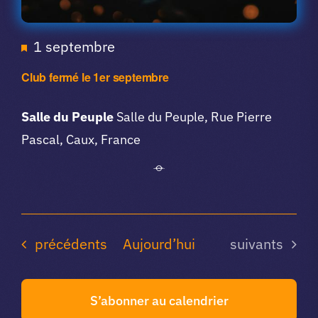
Mis
1 septembre
en
Club fermé le 1er septembre
avant
Salle du Peuple
Salle du Peuple, Rue Pierre
Pascal, Caux, France
Agenda du club
Agenda du cl
précédents
Aujourd’hui
suivants
S’abonner au calendrier