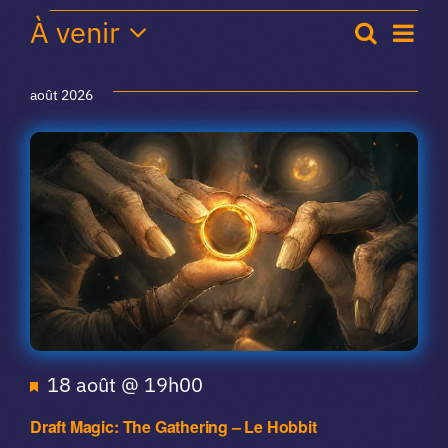
Agenda
À venir
Recherc
Nav
A propos du club
Recher
Liste
Sélectionnez
de
du
et
une
août 2026
Contact
date.
vue
navigat
club
Évè
de
app.
vues
Agend
Vibe Game
du
club
Mis
18 août @ 19h00
en
Draft Magic: The Gathering – Le Hobbit