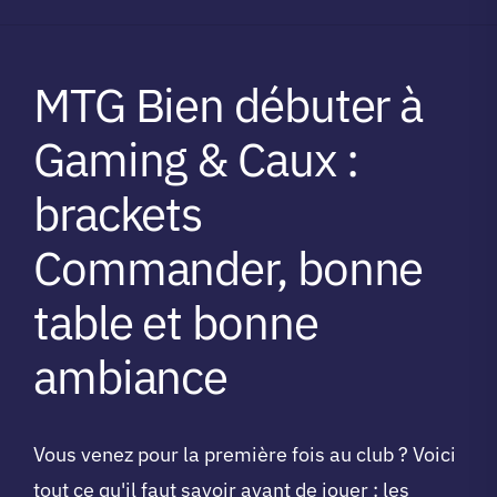
A propos du club
MTG Bien débuter à
Contact
Gaming & Caux :
brackets
app.
Commander, bonne
Vibe Game
table et bonne
ambiance
Vous venez pour la première fois au club ? Voici
tout ce qu'il faut savoir avant de jouer : les