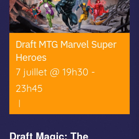
Draft MTG Marvel Super
Heroes
7 juillet @ 19h30
-
23h45
|
Draft Magic: The