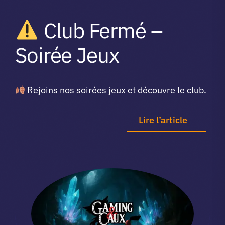
A propos du club
Club Fermé –
Soirée Jeux
Contact
Rejoins nos soirées jeux et découvre le club.
app.
Lire l’article
Vibe Game