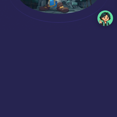
Tournoi Mario Kart
World – Coupe
Piranha
Tournoi Mario Kart World à Caux
Défie tes
amis sur Switch 2, écran géant et gros lots à