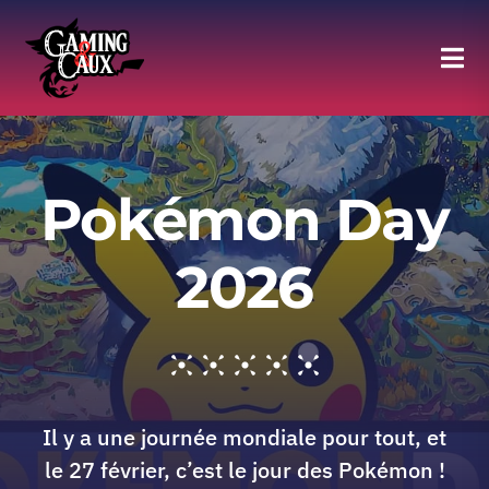
Skip
to
Tog
content
Navi
Agenda
Pokémon Day
Halle of Fame
2026
Moments forts
Discord
Il y a une journée mondiale pour tout, et
Adhésion au Club
le 27 février, c’est le jour des Pokémon !