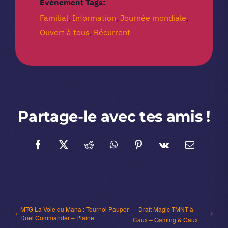
Évènement Tags:
Familial
,
Information
,
Journée mondiale
,
Ouvert à tous
,
Récurrent
Partage-le avec tes amis !
Facebook
X
Reddit
WhatsApp
Pinterest
Vk
Email
MTG La Voie du Mana : Tournoi Pauper
Draft Magic TMNT à
Duel Commander – Plaine
Caux – Gaming & Caux