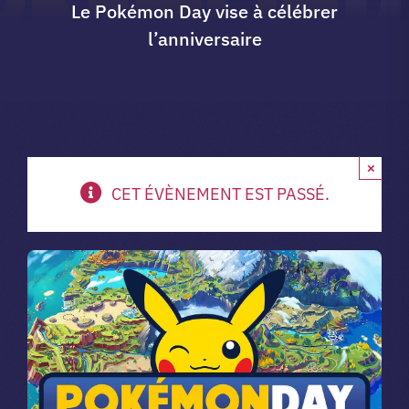
Le Pokémon Day vise à célébrer
l’anniversaire
A propos du club
Contact
×
app.
CET ÉVÈNEMENT EST PASSÉ.
Vibe Game