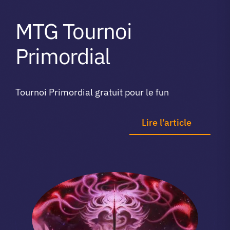
A propos du club
MTG Tournoi
Primordial
Contact
Tournoi Primordial gratuit pour le fun
app.
Lire l’article
Vibe Game