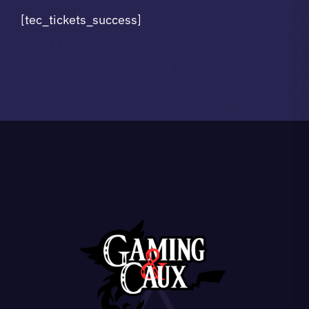
[tec_tickets_success]
A propos du club
Contact
app.
Vibe Game