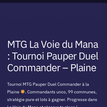
A propos du club
Contact
MTG La Voie du Mana
app.
: Tournoi Pauper Duel
Vibe Game
Commander – Plaine
Tournoi MTG Pauper Duel Commander à la
Plaine
. Commandants unco, 99 communes,
stratégie pure et lots à gagner. Progresse dans