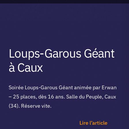
A propos du club
Contact
Loups-Garous Géant
app.
à Caux
Vibe Game
Soirée Loups-Garous Géant animée par Erwan
– 25 places, dès 16 ans. Salle du Peuple, Caux
(34). Réserve vite.
Lire l’article