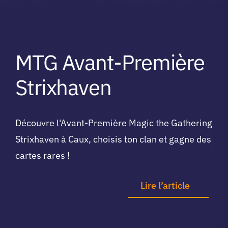
A propos du club
MTG Avant-Première
Contact
Strixhaven
app.
Découvre l'Avant-Première Magic the Gathering
Vibe Game
Strixhaven à Caux, choisis ton clan et gagne des
cartes rares !
Lire l’article