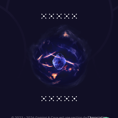
© 2023 - 2026 Gaming & Caux est une section de
l’Association
Culturelle et Sportive de Caux
, animée par Yoann • Partenaires :