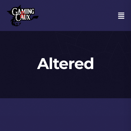
Skip
to
Tog
content
Navi
Agenda
Altered
Halle of Fame
Moments forts
Discord
Adhésion au Club