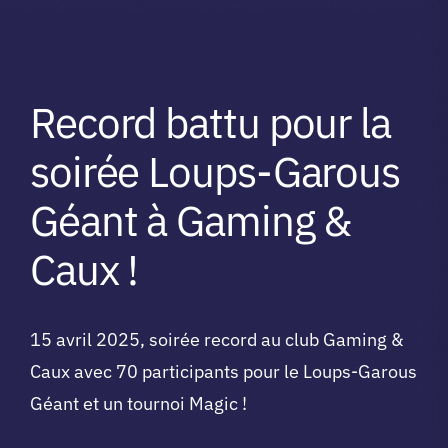
A propos du club
Record battu pour la
Contact
soirée Loups-Garous
app.
Géant à Gaming &
Caux !
Vibe Game
15 avril 2025, soirée record au club Gaming &
Caux avec 70 participants pour le Loups-Garous
Géant et un tournoi Magic !