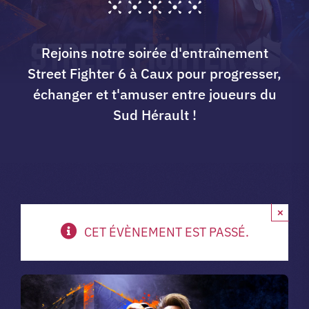
A propos du club
Rejoins notre soirée d'entraînement
Street Fighter 6 à Caux pour progresser,
Contact
échanger et t'amuser entre joueurs du
Sud Hérault !
app.
Vibe Game
×
CET ÉVÈNEMENT EST PASSÉ.