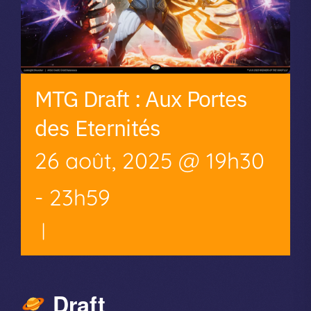
MTG Draft : Aux Portes
des Eternités
26 août, 2025 @ 19h30
-
23h59
|
Draft