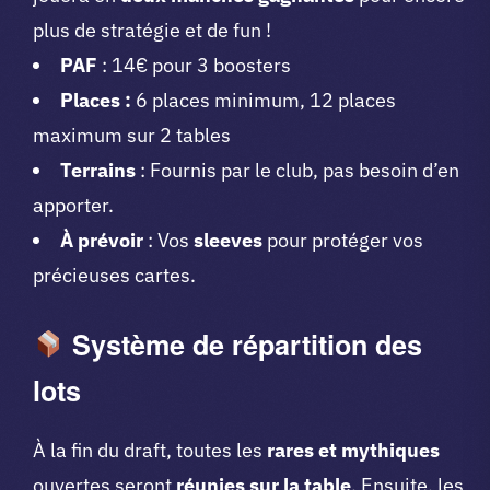
plus de stratégie et de fun !
PAF
: 14€ pour 3 boosters
Places :
6 places minimum, 12 places
maximum sur 2 tables
Terrains
: Fournis par le club, pas besoin d’en
apporter.
À prévoir
: Vos
sleeves
pour protéger vos
précieuses cartes.
S
ystème de répartition des
lots
À la fin du draft, toutes les
rares et mythiques
ouvertes seront
réunies sur la table
. Ensuite, les