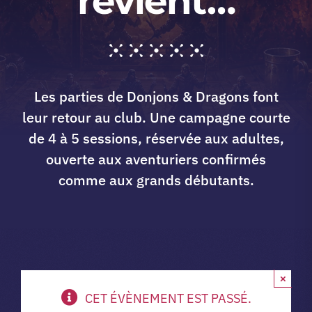
revient…
A propos du club
Contact
Les parties de Donjons & Dragons font
leur retour au club. Une campagne courte
app.
de 4 à 5 sessions, réservée aux adultes,
ouverte aux aventuriers confirmés
comme aux grands débutants.
Vibe Game
×
CET ÉVÈNEMENT EST PASSÉ.