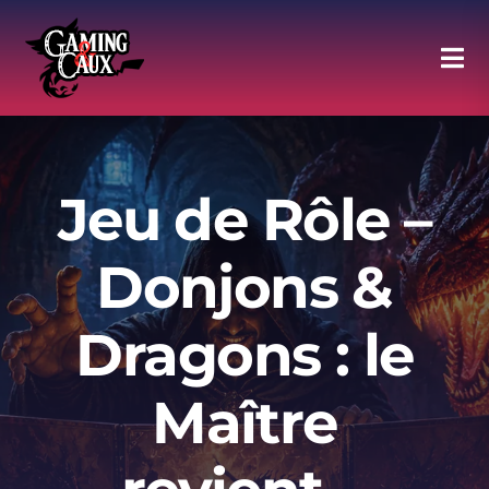
Skip
to
Tog
content
Navi
Agenda
Jeu de Rôle –
Halle of Fame
Donjons &
Moments forts
Dragons : le
Discord
Maître
Adhésion au Club