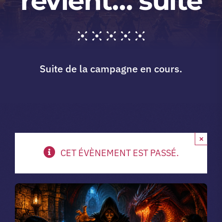
revient… suite
A propos du club
Contact
Suite de la campagne en cours.
app.
Vibe Game
×
CET ÉVÈNEMENT EST PASSÉ.