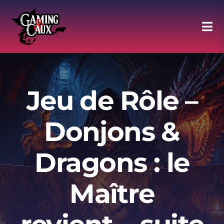
Skip
to
Tog
content
Navi
Agenda
Jeu de Rôle –
Halle of Fame
Donjons &
Moments forts
Dragons : le
Discord
Maître
Adhésion au Club