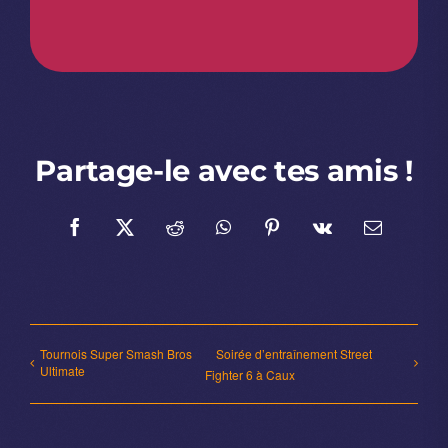
Partage-le avec tes amis !
Facebook
X
Reddit
WhatsApp
Pinterest
Vk
Email
Tournois Super Smash Bros
Soirée d’entraînement Street
Ultimate
Fighter 6 à Caux