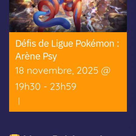
Défis de Ligue Pokémon :
Arène Psy
18 novembre, 2025 @
19h30
-
23h59
|