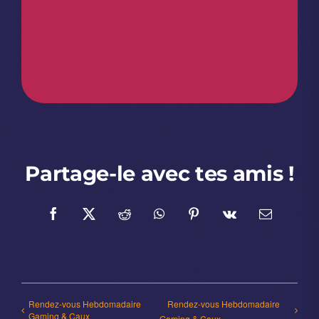
Partage-le avec tes amis !
Facebook
X
Reddit
WhatsApp
Pinterest
Vk
Email
Rendez-vous Hebdomadaire
Rendez-vous Hebdomadaire
Gaming & Caux
Gaming & Caux