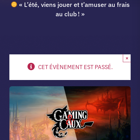
« L’été, viens jouer et t’amuser au frais
A propos du club
au club ! »
Contact
app.
×
CET ÉVÈNEMENT EST PASSÉ.
Vibe Game