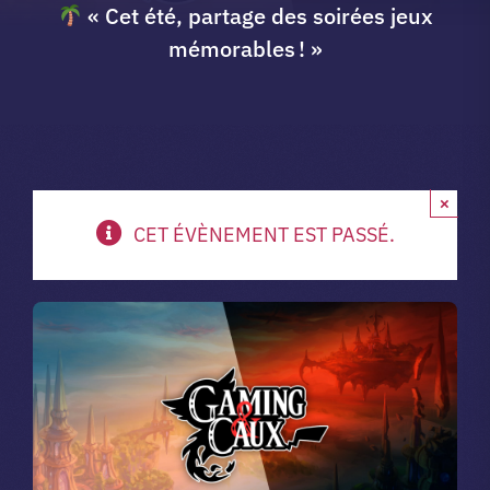
« Cet été, partage des soirées jeux
A propos du club
mémorables ! »
Contact
app.
×
CET ÉVÈNEMENT EST PASSÉ.
Vibe Game