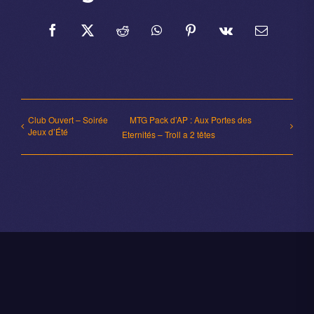
Facebook
X
Reddit
WhatsApp
Pinterest
Vk
Email
Club Ouvert – Soirée
MTG Pack d’AP : Aux Portes des
Jeux d’Été
Eternités – Troll a 2 têtes