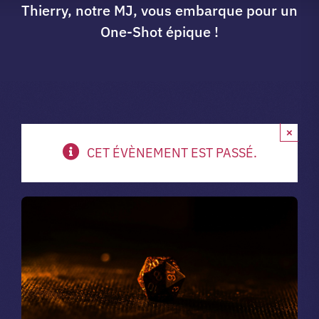
Thierry, notre MJ, vous embarque pour un
A propos du club
One-Shot épique !
Contact
app.
×
CET ÉVÈNEMENT EST PASSÉ.
Vibe Game