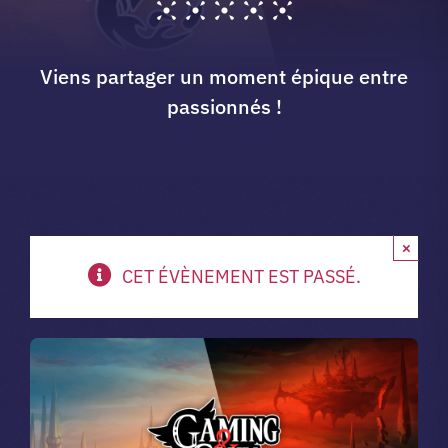
A propos du club
Viens partager un moment épique entre
passionnés !
Contact
app.
×
Vibe Game
CET ÉVÈNEMENT EST PASSÉ.