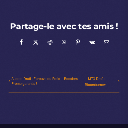
Partage-le avec tes amis !
Facebook
X
Reddit
WhatsApp
Pinterest
Vk
Email
Altered Draft : Épreuve du Froid – Boosters
MTG Draft :
Promo garantis !
Bloomburrow