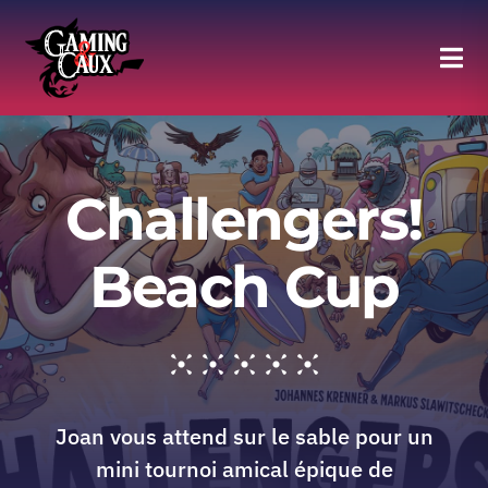
Skip
to
Tog
content
Navi
Agenda
Challengers!
Halle of Fame
Beach Cup
Moments forts
Discord
Joan vous attend sur le sable pour un
Adhésion au Club
mini tournoi amical épique de