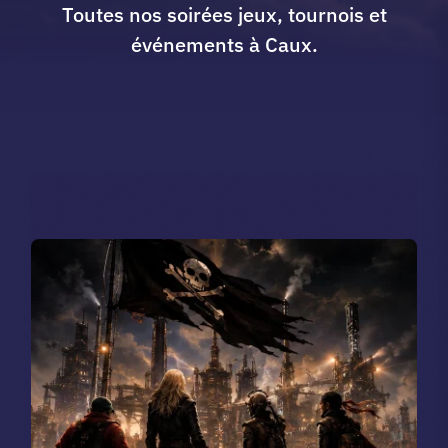
Toutes nos soirées jeux, tournois et
A propos du club
événements à Caux.
Contact
app.
Vibe Game